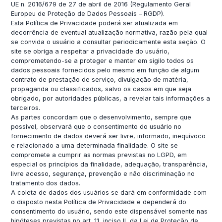
UE n. 2016/679 de 27 de abril de 2016 (Regulamento Geral
Europeu de Proteção de Dados Pessoais – RGDP).
Esta Política de Privacidade poderá ser atualizada em
decorrência de eventual atualização normativa, razão pela qual
se convida o usuário a consultar periodicamente esta seção. O
site se obriga a respeitar a privacidade do usuário,
comprometendo-se a proteger e manter em sigilo todos os
dados pessoais fornecidos pelo mesmo em função de algum
contrato de prestação de serviço, divulgação de matéria,
propaganda ou classificados, salvo os casos em que seja
obrigado, por autoridades públicas, a revelar tais informações a
terceiros.
As partes concordam que o desenvolvimento, sempre que
possível, observará que o consentimento do usuário no
fornecimento de dados deverá ser livre, informado, inequívoco
e relacionado a uma determinada finalidade. O site se
compromete a cumprir as normas previstas no LGPD, em
especial os princípios da finalidade, adequação, transparência,
livre acesso, segurança, prevenção e não discriminação no
tratamento dos dados.
A coleta de dados dos usuários se dará em conformidade com
o disposto nesta Política de Privacidade e dependerá do
consentimento do usuário, sendo este dispensável somente nas
hipóteses previstas no art. 11, inciso II, da Lei de Proteção de