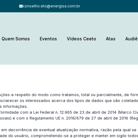
conselho.eto@energisa.com.br
Quem Somos
Eventos
Vídeos Ceeto
Atas
Audiê
mações a respeito do modo como tratamos, total ou parcialmente, de fo
 esclarecer os interessados acerca dos tipos de dados que são coletad
as informações.
ormidade com a Lei Federal n. 12.965 de 23 de abril de 2014 (Marco Civil
soais) e com o Regulamento UE n. 2016/679 de 27 de abril de 2016 (R
a em decorrência de eventual atualização normativa, razão pela qual se
acidade do usuário, comprometendo-se a proteger e manter em sigilo to