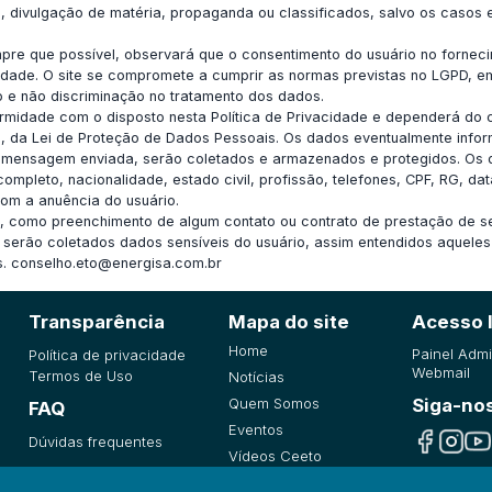
, divulgação de matéria, propaganda ou classificados, salvo os casos 
re que possível, observará que o consentimento do usuário no forneci
idade. O site se compromete a cumprir as normas previstas no LGPD, em
o e não discriminação no tratamento dos dados.
rmidade com o disposto nesta Política de Privacidade e dependerá do 
 II, da Lei de Proteção de Dados Pessoais. Os dados eventualmente infor
 da mensagem enviada, serão coletados e armazenados e protegidos. Os d
pleto, nacionalidade, estado civil, profissão, telefones, CPF, RG, dat
om a anuência do usuário.
 como preenchimento de algum contato ou contrato de prestação de se
erão coletados dados sensíveis do usuário, assim entendidos aqueles de
s.
conselho.eto@energisa.com.br
Transparência
Mapa do site
Acesso 
Home
Painel Admi
Política de privacidade
Webmail
Termos de Uso
Notícias
Quem Somos
Siga-no
FAQ
Eventos
Dúvidas frequentes
Vídeos Ceeto
Atas